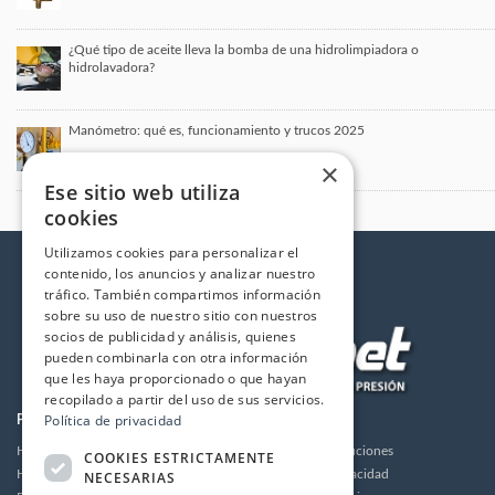
¿Qué tipo de aceite lleva la bomba de una hidrolimpiadora o
hidrolavadora?
Manómetro: qué es, funcionamiento y trucos 2025
×
Ese sitio web utiliza
cookies
Utilizamos cookies para personalizar el
contenido, los anuncios y analizar nuestro
tráfico. También compartimos información
sobre su uso de nuestro sitio con nuestros
socios de publicidad y análisis, quienes
pueden combinarla con otra información
que les haya proporcionado o que hayan
recopilado a partir del uso de sus servicios.
Política de privacidad
PRODUCTOS
LA EMPRESA
Hidrolimpiadoras
Envios y devoluciones
COOKIES ESTRICTAMENTE
Humidificación
Política de privacidad
NECESARIAS