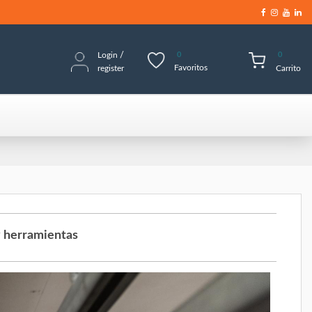
Login
/
0
0
Favoritos
register
Carrito
y herramientas