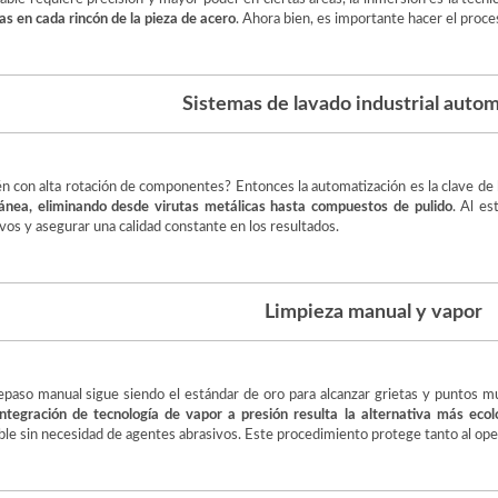
sas en cada rincón de la pieza de acero
. Ahora bien, es importante hacer el proce
Sistemas de lavado industrial auto
n con alta rotación de componentes? Entonces la automatización es la clave de la 
tánea, eliminando desde virutas metálicas hasta compuestos de pulido
. Al es
vos y asegurar una calidad constante en los resultados.
Limpieza manual y vapor
repaso manual sigue siendo el estándar de oro para alcanzar grietas y puntos mu
integración de tecnología de vapor a presión resulta la alternativa más eco
able sin necesidad de agentes abrasivos. Este procedimiento protege tanto al oper