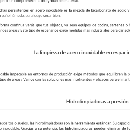
 pero sin comprometer la integridad del material.
chas persistentes en acero inoxidable es la mezcla de
bicarbonato de sodio y
n paño húmedo, para luego secar bien.
orma continua verás que tus objetos, ya sean equipos de cocina, sartenes o 
andes áreas? Este tipo de escenarios exige medidas más industriales para dar solu
La limpieza de acero inoxidable en espacio
idable impecable en entornos de producción exige métodos que equilibren la p
e tipo de áreas? Vamos con las soluciones más inteligentes y eficaces para el man
Hidrolimpiadoras a presión
depósitos o suelos,
las hidrolimpiadoras son la herramienta estándar.
Su capacida
ro inoxidable.
Gracias a su potencia, las hidrolimpiadoras pueden eliminar de 