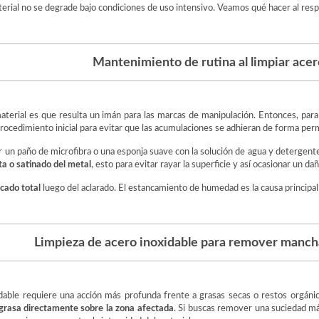
terial no se degrade bajo condiciones de uso intensivo. Veamos qué hacer al resp
Mantenimiento de rutina al limpiar acer
erial es que resulta un imán para las marcas de manipulación. Entonces, para la
procedimiento inicial para evitar que las acumulaciones se adhieran de forma pe
ar un paño de microfibra o una esponja suave con la solución de agua y detergent
eta o satinado del metal
, esto para evitar rayar la superficie y así ocasionar un 
cado total
luego del aclarado. El estancamiento de humedad es la causa principal
Limpieza de acero inoxidable para remover manch
dable requiere una acción más profunda frente a grasas secas o restos orgánic
 grasa directamente sobre la zona afectada
. Si buscas remover una suciedad más