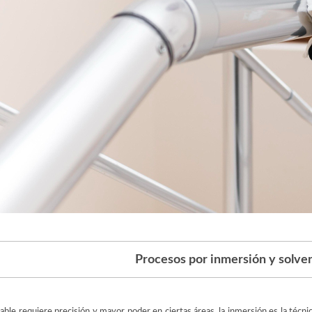
Procesos por inmersión y solve
able requiere precisión y mayor poder en ciertas áreas, la inmersión es la técni