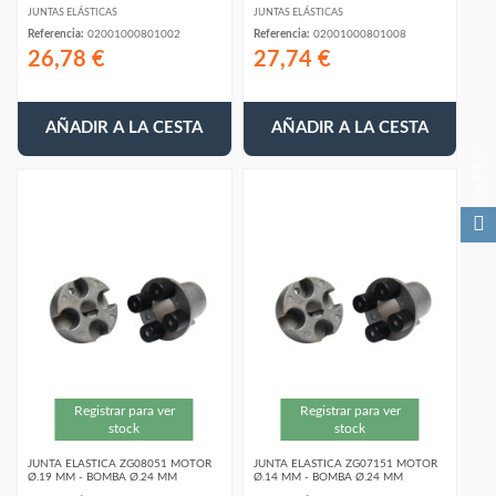
JUNTAS ELÁSTICAS
JUNTAS ELÁSTICAS
Referencia:
02001000801002
Referencia:
02001000801008
26,78 €
27,74 €
AÑADIR A LA CESTA
AÑADIR A LA CESTA
FILTER
Registrar para ver
Registrar para ver
stock
stock
JUNTA ELASTICA ZG08051 MOTOR
JUNTA ELASTICA ZG07151 MOTOR
Ø.19 MM - BOMBA Ø.24 MM
Ø.14 MM - BOMBA Ø.24 MM