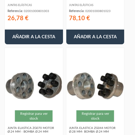
JUNTAS ELÁSTICAS
JUNTAS ELÁSTICAS
Referencia:
02001000801003
Referencia:
02001000801023
26,78 €
78,10 €
AÑADIR A LA CESTA
AÑADIR A LA CESTA
Registrar para ver
Registrar para ver
stock
stock
JUNTA ELASTICA ZG070 MOTOR
JUNTA ELASTICA ZG044 MOTOR
Ø.24 MM - BOMBA Ø.24 MM
Ø.28 MM- BOMBA Ø.24 MM