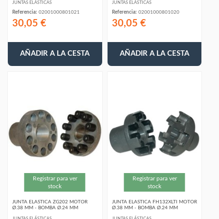
JUNTAS ELÁSTICAS
JUNTAS ELÁSTICAS
Referencia:
02001000801021
Referencia:
02001000801020
30,05 €
30,05 €
AÑADIR A LA CESTA
AÑADIR A LA CESTA
Registrar para ver
Registrar para ver
stock
stock
JUNTA ELASTICA ZG202 MOTOR
JUNTA ELASTICA FH132XLTI MOTOR
Ø.38 MM - BOMBA Ø.24 MM
Ø.38 MM - BOMBA Ø.24 MM
JUNTAS ELÁSTICAS
JUNTAS ELÁSTICAS