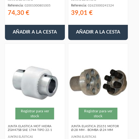
Referencia:
02001000801005
Referencia:
02625000241524
74,30 €
39,01 €
AÑADIR A LA CESTA
AÑADIR A LA CESTA
Registrar para ver
Registrar para ver
stock
stock
JUNTA ELASTICA MOT HIDRA
JUNTA ELASTICA ZG151 MOTOR
ZGH47SB SAE 1744 TIPO 22-1
Ø.28 MM - BOMBA Ø.24 MM
JUNTAS ELÁSTICAS
JUNTAS ELÁSTICAS