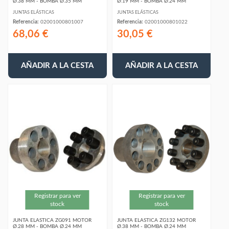
Ø.38 MM - BOMBA Ø.35 MM
Ø.19 MM - BOMBA Ø.24 MM
JUNTAS ELÁSTICAS
JUNTAS ELÁSTICAS
Referencia:
02001000801007
Referencia:
02001000801022
68,06 €
30,05 €
AÑADIR A LA CESTA
AÑADIR A LA CESTA
Registrar para ver
Registrar para ver
stock
stock
JUNTA ELASTICA ZG091 MOTOR
JUNTA ELASTICA ZG132 MOTOR
Ø.28 MM - BOMBA Ø.24 MM
Ø.38 MM - BOMBA Ø.24 MM