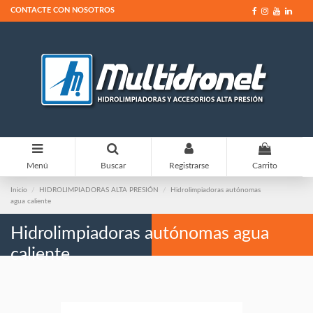
CONTACTE CON NOSOTROS
0
Menú
Buscar
Registrarse
Carrito
Inicio
HIDROLIMPIADORAS ALTA PRESIÓN
Hidrolimpiadoras autónomas
agua caliente
Hidrolimpiadoras autónomas agua
caliente