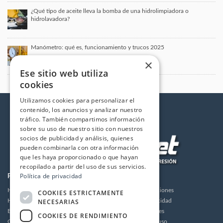
¿Qué tipo de aceite lleva la bomba de una hidrolimpiadora o
hidrolavadora?
Manómetro: qué es, funcionamiento y trucos 2025
×
Ese sitio web utiliza
cookies
Utilizamos cookies para personalizar el
contenido, los anuncios y analizar nuestro
tráfico. También compartimos información
sobre su uso de nuestro sitio con nuestros
socios de publicidad y análisis, quienes
pueden combinarla con otra información
que les haya proporcionado o que hayan
recopilado a partir del uso de sus servicios.
Política de privacidad
PRODUCTOS
LA EMPRESA
Hidrolimpiadoras
Envios y devoluciones
COOKIES ESTRICTAMENTE
NECESARIAS
Humidificación
Política de privacidad
Bombas de alta presión
Política de cookies
COOKIES DE RENDIMIENTO
Grupos motor bomba alta presión
Condiciones de uso