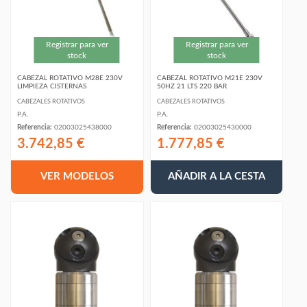
Registrar para ver
Registrar para ver
stock
stock
CABEZAL ROTATIVO M28E 230V
CABEZAL ROTATIVO M21E 230V
LIMPIEZA CISTERNAS
50HZ 21 LTS 220 BAR
CABEZALES ROTATIVOS
CABEZALES ROTATIVOS
P.A.
P.A.
Referencia:
02003025438000
Referencia:
02003025430000
3.742,85 €
1.777,85 €
VER MODELOS
AÑADIR A LA CESTA