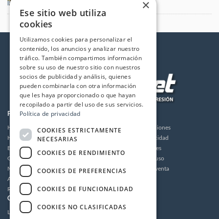
×
Ese sitio web utiliza
cookies
Utilizamos cookies para personalizar el
contenido, los anuncios y analizar nuestro
tráfico. También compartimos información
sobre su uso de nuestro sitio con nuestros
socios de publicidad y análisis, quienes
pueden combinarla con otra información
que les haya proporcionado o que hayan
recopilado a partir del uso de sus servicios.
Política de privacidad
PRODUCTOS
LA EMPRESA
Hidrolimpiadoras
Envios y devoluciones
COOKIES ESTRICTAMENTE
NECESARIAS
Humidificación
Política de privacidad
Bombas de alta presión
Política de cookies
COOKIES DE RENDIMIENTO
Grupos motor bomba alta presión
Condiciones de uso
Motores
Condiciones de venta
COOKIES DE PREFERENCIAS
Accesorios
Aviso legal
COOKIES DE FUNCIONALIDAD
Recambios / Repuestos
CUENTA
CONTACTO
COOKIES NO CLASIFICADAS
Login