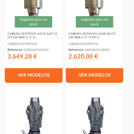
Registrar para ver
Registrar para ver
stock
stock
CABEZAL ROTATIVO A42 R 360º 21
CABEZAL ROTATIVO A42R 48 LTS
LTS 140 BAR 1/2" H
140 BAR 1/2" H 90º C
CABEZALES ROTATIVOS
CABEZALES ROTATIVOS
Referencia:
02003025536025
Referencia:
02003025518050
3.649,28 €
2.620,00 €
VER MODELOS
VER MODELOS