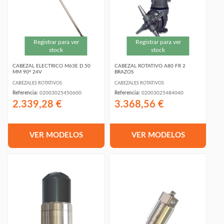
Registrar para ver
Registrar para ver
stock
stock
CABEZAL ELECTRICO M63E D.50
CABEZAL ROTATIVO A80 FR 2
MM 90º 24V
BRAZOS
CABEZALES ROTATIVOS
CABEZALES ROTATIVOS
Referencia:
02003025450600
Referencia:
02003025484040
2.339,28 €
3.368,56 €
VER MODELOS
VER MODELOS