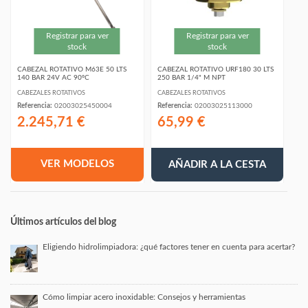
Registrar para ver
Registrar para ver
stock
stock
CABEZAL ROTATIVO M63E 50 LTS
CABEZAL ROTATIVO URF180 30 LTS
140 BAR 24V AC 90ºC
250 BAR 1/4" M NPT
CABEZALES ROTATIVOS
CABEZALES ROTATIVOS
Referencia:
02003025450004
Referencia:
02003025113000
2.245,71 €
65,99 €
VER MODELOS
AÑADIR A LA CESTA
Últimos artículos del blog
Eligiendo hidrolimpiadora: ¿qué factores tener en cuenta para acertar?
Cómo limpiar acero inoxidable: Consejos y herramientas