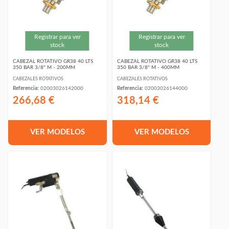
Registrar para ver
Registrar para ver
stock
stock
CABEZAL ROTATIVO GR38 40 LTS
CABEZAL ROTATIVO GR38 40 LTS
350 BAR 3/8" M - 200MM
350 BAR 3/8" M - 400MM
CABEZALES ROTATIVOS
CABEZALES ROTATIVOS
Referencia:
02003026142000
Referencia:
02003026144000
266,68 €
318,14 €
VER MODELOS
VER MODELOS