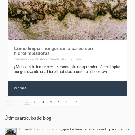
Cómo limpiar hongos de la pared con
hidrolimpiadoras
Publicado : 10/03/2025 | Categorías :
Información
¿Moho en tu inmueble? Es momento de aprender cómo limpiar
hongos usando una hidrolimpiadora como tu aliado clave
Leer mas
<<
1
...
2
3
4
5
6
>>
Últimos artículos del blog
Eligiendo hidrolimpiadora: ¿qué factores tener en cuenta para acertar?