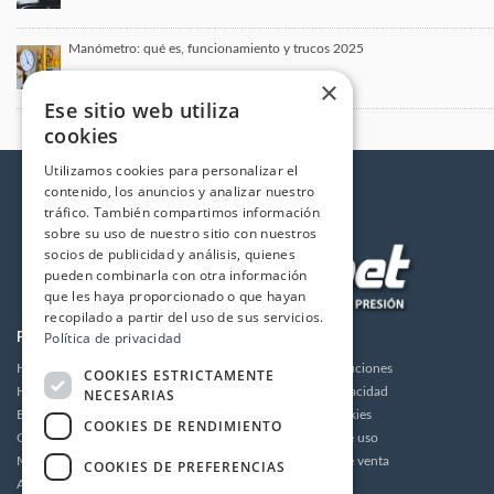
Manómetro: qué es, funcionamiento y trucos 2025
×
Ese sitio web utiliza
cookies
Utilizamos cookies para personalizar el
contenido, los anuncios y analizar nuestro
tráfico. También compartimos información
sobre su uso de nuestro sitio con nuestros
socios de publicidad y análisis, quienes
pueden combinarla con otra información
que les haya proporcionado o que hayan
recopilado a partir del uso de sus servicios.
Política de privacidad
PRODUCTOS
LA EMPRESA
Hidrolimpiadoras
Envios y devoluciones
COOKIES ESTRICTAMENTE
Humidificación
Política de privacidad
NECESARIAS
Bombas de alta presión
Política de cookies
COOKIES DE RENDIMIENTO
Grupos motor bomba alta presión
Condiciones de uso
Motores
Condiciones de venta
COOKIES DE PREFERENCIAS
Accesorios
Aviso legal