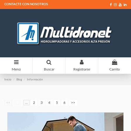
CONTACTE CON NOSOTROS
0
Menú
Buscar
Registrarse
Carrito
Inicio
Blog
Información
<<
1
...
2
3
4
5
6
>>