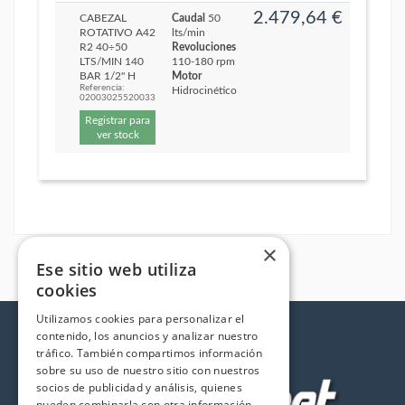
2.479,64 €
CABEZAL
Caudal
50
ROTATIVO A42
lts/min
R2 40÷50
Revoluciones
LTS/MIN 140
110-180 rpm
BAR 1/2" H
Motor
Referencia:
Hidrocinético
02003025520033
Registrar para
ver stock
×
Ese sitio web utiliza
cookies
Utilizamos cookies para personalizar el
contenido, los anuncios y analizar nuestro
tráfico. También compartimos información
sobre su uso de nuestro sitio con nuestros
socios de publicidad y análisis, quienes
pueden combinarla con otra información