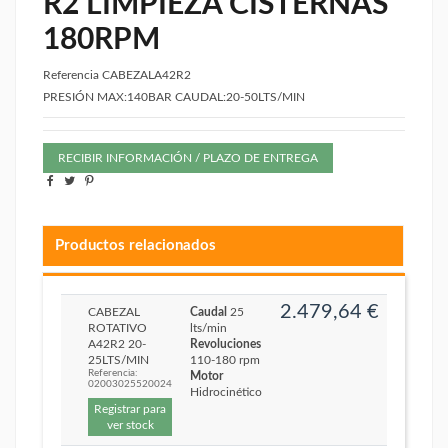
R2 LIMPIEZA CISTERNAS
180RPM
Referencia
CABEZALA42R2
PRESIÓN MAX:140BAR CAUDAL:20-50LTS/MIN
RECIBIR INFORMACIÓN / PLAZO DE ENTREGA
Productos relacionados
2.479,64 €
CABEZAL
Caudal
25
ROTATIVO
lts/min
A42R2 20-
Revoluciones
25LTS/MIN
110-180 rpm
Referencia:
Motor
02003025520024
Hidrocinético
Registrar para
ver stock