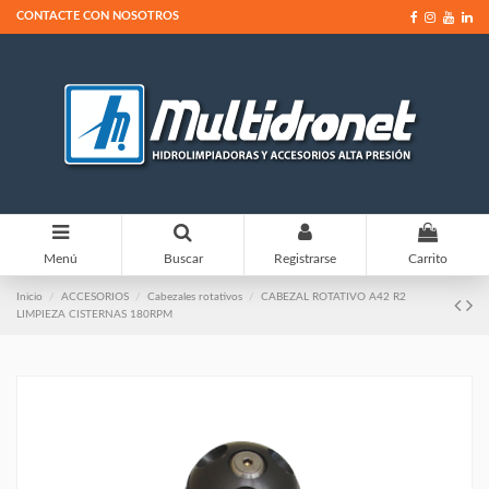
CONTACTE CON NOSOTROS
0
Menú
Buscar
Registrarse
Carrito
Inicio
ACCESORIOS
Cabezales rotativos
CABEZAL ROTATIVO A42 R2
LIMPIEZA CISTERNAS 180RPM