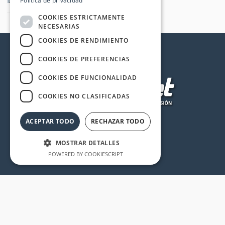
Política de privacidad
2025
COOKIES ESTRICTAMENTE
NECESARIAS
COOKIES DE RENDIMIENTO
COOKIES DE PREFERENCIAS
COOKIES DE FUNCIONALIDAD
COOKIES NO CLASIFICADAS
ACEPTAR TODO
RECHAZAR TODO
MOSTRAR DETALLES
POWERED BY COOKIESCRIPT
Cookies estrictamente necesarias
Cookies de rendimiento
Cookies de preferencias
Cookies de funcionalidad