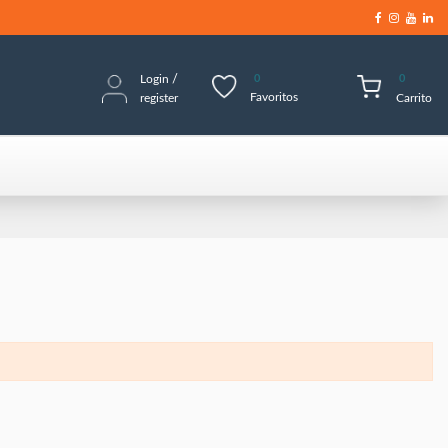
Login
/
0
0
Favoritos
register
Carrito