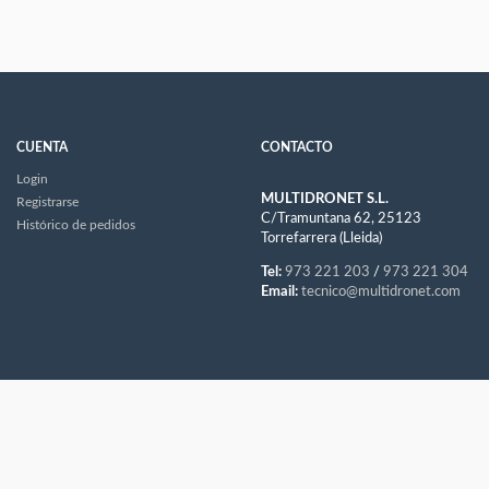
CUENTA
CONTACTO
Login
MULTIDRONET S.L.
Registrarse
C/Tramuntana 62, 25123
Histórico de pedidos
Torrefarrera (Lleida)
Tel:
973 221 203
/
973 221 304
Email:
tecnico@multidronet.com