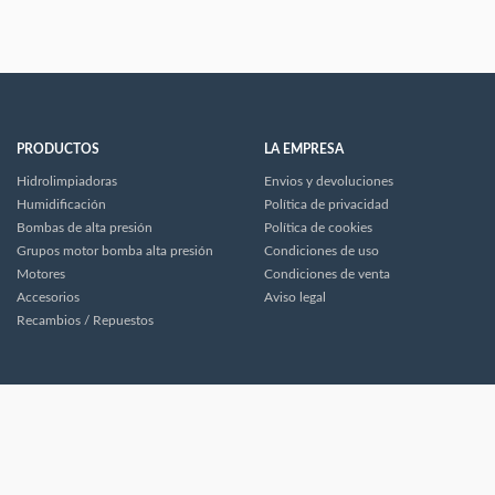
PRODUCTOS
LA EMPRESA
Hidrolimpiadoras
Envios y devoluciones
Humidificación
Política de privacidad
Bombas de alta presión
Política de cookies
Grupos motor bomba alta presión
Condiciones de uso
Motores
Condiciones de venta
Accesorios
Aviso legal
Recambios / Repuestos