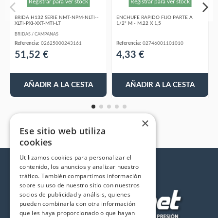
Registrar para ver stock
Registrar para ver stock
BRIDA H132 SERIE NMT-NPM-NLTI--
ENCHUFE RAPIDO FIJO PARTE A
XLTI-PXI-XXT-MTI-LT
1/2" M - M.22 X 1,5
BRIDAS / CAMPANAS
Referencia:
02625000243161
Referencia:
02746001101010
51,52 €
4,33 €
AÑADIR A LA CESTA
AÑADIR A LA CESTA
×
Ese sitio web utiliza
cookies
Utilizamos cookies para personalizar el
contenido, los anuncios y analizar nuestro
tráfico. También compartimos información
sobre su uso de nuestro sitio con nuestros
socios de publicidad y análisis, quienes
pueden combinarla con otra información
que les haya proporcionado o que hayan