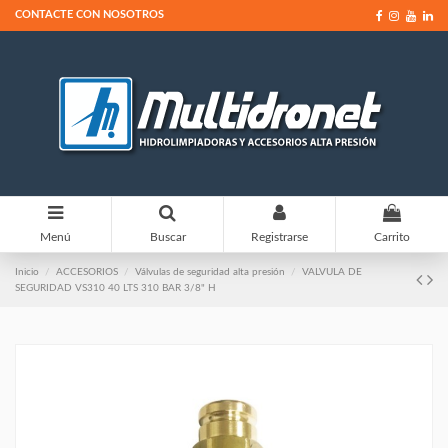
CONTACTE CON NOSOTROS
0
Menú
Buscar
Registrarse
Carrito
Inicio
ACCESORIOS
Válvulas de seguridad alta presión
VALVULA DE
SEGURIDAD VS310 40 LTS 310 BAR 3/8" H