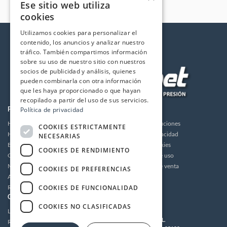
Ese sitio web utiliza
cookies
Utilizamos cookies para personalizar el
contenido, los anuncios y analizar nuestro
tráfico. También compartimos información
sobre su uso de nuestro sitio con nuestros
socios de publicidad y análisis, quienes
pueden combinarla con otra información
que les haya proporcionado o que hayan
recopilado a partir del uso de sus servicios.
Política de privacidad
PRODUCTOS
LA EMPRESA
Hidrolimpiadoras
Envios y devoluciones
COOKIES ESTRICTAMENTE
Humidificación
Política de privacidad
NECESARIAS
Bombas de alta presión
Política de cookies
COOKIES DE RENDIMIENTO
Grupos motor bomba alta presión
Condiciones de uso
Motores
Condiciones de venta
COOKIES DE PREFERENCIAS
Accesorios
Aviso legal
COOKIES DE FUNCIONALIDAD
Recambios / Repuestos
CUENTA
CONTACTO
COOKIES NO CLASIFICADAS
Login
MULTIDRONET S.L.
Registrarse