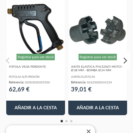
Registrar para ver stock
Registrar para ver stock
PISTOLA VEGA PERDENTE
JUNTA ELASTICA FH132XLTI MOTOR
Ø.38 MM - BOMBA Ø.24 MM
PISTOLAS ALTA PRESIÓN
JUNTAS ELÁSTICAS
Referencia:
02003030205500
Referencia:
02625000241524
62,69 €
39,01 €
AÑADIR A LA CESTA
AÑADIR A LA CESTA
×