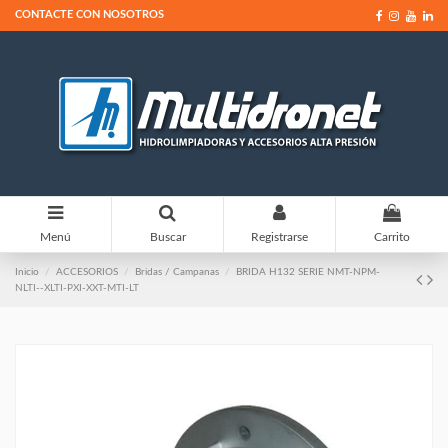
CONTACTE CON NOSOTROS
0
Menú
Buscar
Registrarse
Carrito
Inicio
ACCESORIOS
Bridas / Campanas
BRIDA H132 SERIE NMT-NPM-
NLTI--XLTI-PXI-XXT-MTI-LT