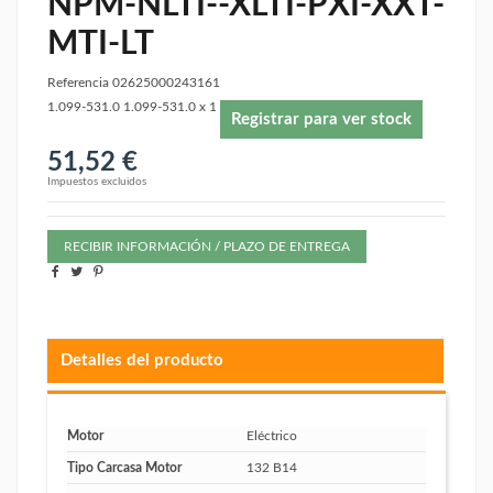
NPM-NLTI--XLTI-PXI-XXT-
MTI-LT
Referencia
02625000243161
1.099-531.0 1.099-531.0 x 1
Registrar para ver stock
51,52 €
Impuestos excluidos
RECIBIR INFORMACIÓN / PLAZO DE ENTREGA
Detalles del producto
Motor
Eléctrico
Tipo Carcasa Motor
132 B14