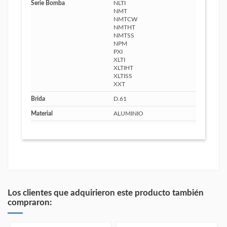
Serie Bomba
NLTI
NMT
NMTCW
NMTHT
NMTSS
NPM
PXI
XLTI
XLTIHT
XLTISS
XXT
Brida
D.61
Material
ALUMINIO
Los clientes que adquirieron este producto también
compraron: