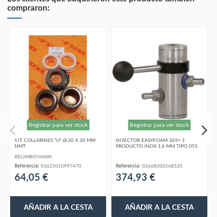
compraron:
Registrar para ver stock
Registrar para ver stock
KIT COLLARINES "U" Ø.20 X 30 MM
INYECTOR EASYFOAM 365+ 1
NMT
PRODUCTO INOX 1,6 MM TIPO 055
RECAMBIO HAWK
Referencia:
03625010997470
Referencia:
02668200168535
64,05 €
374,93 €
AÑADIR A LA CESTA
AÑADIR A LA CESTA