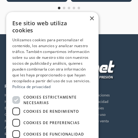
×
Ese sitio web utiliza
cookies
Utilizamos cookies para personalizar el
contenido, los anuncios y analizar nuestro
tráfico. También compartimos información
sobre su uso de nuestro sitio con nuestros
socios de publicidad y análisis, quienes
pueden combinarla con otra información
que les haya proporcionado o que hayan
recopilado a partir del uso de sus servicios.
Política de privacidad
PRODUCTOS
LA EMPRESA
Hidrolimpiadoras
Envios y devoluciones
COOKIES ESTRICTAMENTE
Humidificación
Política de privacidad
NECESARIAS
Bombas de alta presión
Política de cookies
COOKIES DE RENDIMIENTO
Grupos motor bomba alta presión
Condiciones de uso
Motores
Condiciones de venta
COOKIES DE PREFERENCIAS
Accesorios
Aviso legal
COOKIES DE FUNCIONALIDAD
Recambios / Repuestos