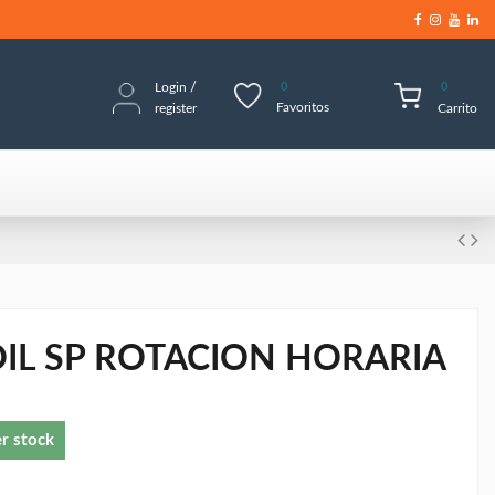
Login
/
0
0
Favoritos
register
Carrito
IL SP ROTACION HORARIA
er stock