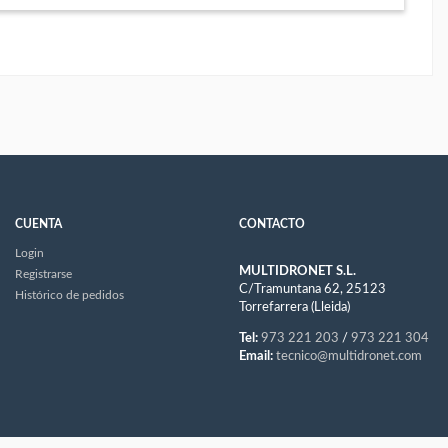
CUENTA
CONTACTO
Login
MULTIDRONET S.L.
Registrarse
C/Tramuntana 62, 25123
Histórico de pedidos
Torrefarrera (Lleida)
Tel:
973 221 203
/
973 221 304
Email:
tecnico@multidronet.com