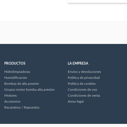
PRODUCTOS
LA EMPRESA
Hidrolimpiadoras
Envios y devoluciones
Humidificación
Política de privacidad
Bombas de alta presión
Política de cookies
Grupos motor bomba alta presión
Condiciones de uso
Motores
Condiciones de venta
Accesorios
Aviso legal
Recambios / Repuestos