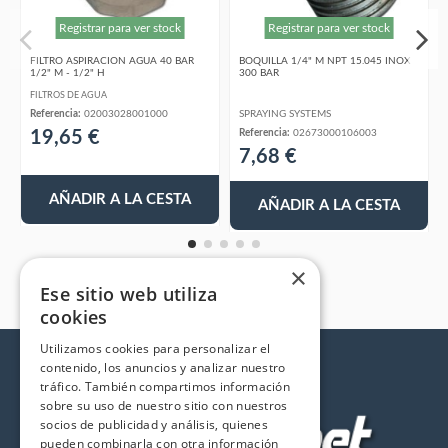
Registrar para ver stock
Registrar para ver stock
FILTRO ASPIRACION AGUA 40 BAR
BOQUILLA 1/4" M NPT 15.045 INOX
1/2" M - 1/2" H
300 BAR
FILTROS DE AGUA
Referencia:
02003028001000
SPRAYING SYSTEMS
19,65 €
Referencia:
02673000106003
7,68 €
AÑADIR A LA CESTA
AÑADIR A LA CESTA
×
Ese sitio web utiliza
cookies
Utilizamos cookies para personalizar el
contenido, los anuncios y analizar nuestro
tráfico. También compartimos información
sobre su uso de nuestro sitio con nuestros
socios de publicidad y análisis, quienes
pueden combinarla con otra información