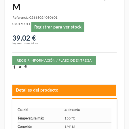
M
Referencia
02668024030601
070150011
Registrar para ver stock
39,02 €
Impuestos excluidos
RECIBIR INFORMACIÓN / PLAZO DE ENTREGA
Detalles del producto
Caudal
40 lts/min
Temperatura máx
150 ºC
Conexión
1/4" M