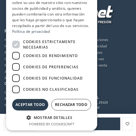
sobre su uso de nuestro sitio con nuestros
socios de publicidad y análisis, quienes
pueden combinarla con otra información
que les haya proporcionado o que hayan
recopilado a partir del uso de sus servicios.
Política de privacidad
PRODUCTOS
LA EMPRESA
Hidrolimpiadoras
Envios y devoluciones
COOKIES ESTRICTAMENTE
Humidificación
Política de privacidad
NECESARIAS
Bombas de alta presión
Política de cookies
COOKIES DE RENDIMIENTO
Grupos motor bomba alta presión
Condiciones de uso
Motores
Condiciones de venta
COOKIES DE PREFERENCIAS
Accesorios
Aviso legal
COOKIES DE FUNCIONALIDAD
Recambios / Repuestos
CUENTA
CONTACTO
COOKIES NO CLASIFICADAS
Login
MULTIDRONET S.L.
Registrarse
C/Tramuntana 62, 25123
ACEPTAR TODO
RECHAZAR TODO
Histórico de pedidos
Torrefarrera (Lleida)
Tel:
973 221 203
/
973 221 304
MOSTRAR DETALLES
Email:
tecnico@multidronet.com
POWERED BY COOKIESCRIPT
Añadir a la cesta