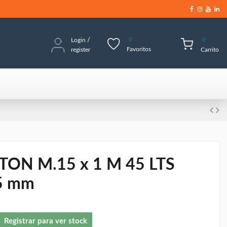
Login
/
0
0
Favoritos
register
Carrito
ON M.15 x 1 M 45 LTS
5 mm
Registrar para ver stock