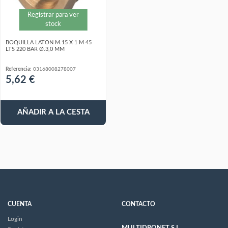
Registrar para ver
stock
BOQUILLA LATON M.15 X 1 M 45
LTS 220 BAR Ø.3,0 MM
Referencia:
03168008278007
5,62 €
AÑADIR A LA CESTA
CUENTA
CONTACTO
Login