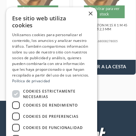
Registrar para ver
Registrar para ver
×
stock
stock
Ese sitio web utiliza
cookies
BOQUILLA LATON M.15 X 1 M 45
BOQUILLA LATON M.15 X 1 M 45
LTS 220 BAR Ø.1,8 MM
LTS 220 BAR Ø.2,3 MM
Utilizamos cookies para personalizar el
contenido, los anuncios y analizar nuestro
Referencia:
03168008278003
Referencia:
03168008278005
tráfico. También compartimos información
5,62 €
5,62 €
sobre su uso de nuestro sitio con nuestros
socios de publicidad y análisis, quienes
pueden combinarla con otra información
AÑADIR A LA CESTA
AÑADIR A LA CESTA
que les haya proporcionado o que hayan
recopilado a partir del uso de sus servicios.
Política de privacidad
COOKIES ESTRICTAMENTE
NECESARIAS
COOKIES DE RENDIMIENTO
COOKIES DE PREFERENCIAS
COOKIES DE FUNCIONALIDAD