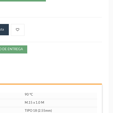
sta
ZO DE ENTREGA
90 ºC
M.15 x 1.0 M
TIPO 18 (2.55mm)