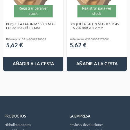
Registrar para ver
Registrar para ver
stock
stock
BOQUILLA LATON M.15 X 1 M 45
BOQUILLA LATON M.15 X 1 M 45
LTS 220 BAR Ø.1,5 MM
LTS 220 BAR Ø.1,2 MM
Referencia:
03168008278002
Referencia:
03168008278001
5,62 €
5,62 €
AÑADIR A LA CESTA
AÑADIR A LA CESTA
PRODUCTOS
LA EMPRESA
Hidrolimpiadoras
Envios y devoluciones