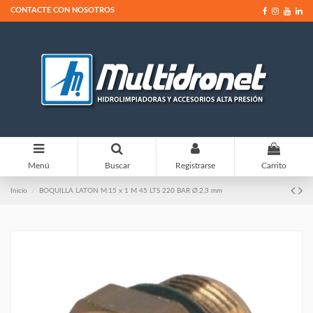
CONTACTE CON NOSOTROS
0
Menú
Buscar
Registrarse
Carrito
Inicio
BOQUILLA LATON M.15 x 1 M 45 LTS 220 BAR Ø.2,3 mm