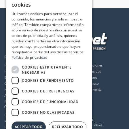
cookies
Utilizamos cookies para personalizar el
contenido, los anuncios y analizar nuestro
tráfico. También compartimos información
sobre su uso de nuestro sitio con nuestros
socios de publicidad y análisis, quienes
pueden combinarla con otra información
que les haya proporcionado o que hayan
recopilado a partir del uso de sus servicios.
Política de privacidad
PRODUCTOS
LA EMPRESA
Hidrolimpiadoras
Envios y devoluciones
COOKIES ESTRICTAMENTE
Humidificación
Política de privacidad
NECESARIAS
Bombas de alta presión
Política de cookies
COOKIES DE RENDIMIENTO
Grupos motor bomba alta presión
Condiciones de uso
Motores
Condiciones de venta
COOKIES DE PREFERENCIAS
Accesorios
Aviso legal
COOKIES DE FUNCIONALIDAD
Recambios / Repuestos
CUENTA
CONTACTO
COOKIES NO CLASIFICADAS
Login
MULTIDRONET S.L.
Registrarse
C/Tramuntana 62, 25123
ACEPTAR TODO
RECHAZAR TODO
Histórico de pedidos