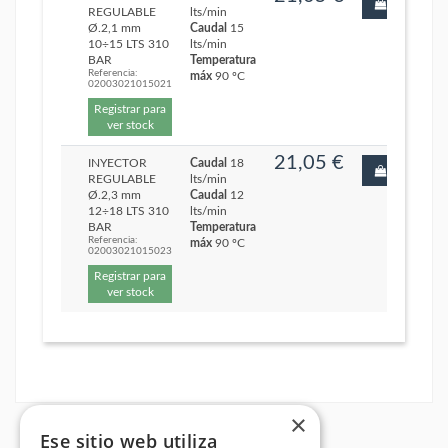
REGULABLE
lts/min
Ø.2,1 mm
Caudal
15
10÷15 LTS 310
lts/min
BAR
Temperatura
Referencia:
máx
90 ºC
02003021015021
Registrar para
ver stock
21,05 €
INYECTOR
Caudal
18
REGULABLE
lts/min
Ø.2,3 mm
Caudal
12
12÷18 LTS 310
lts/min
BAR
Temperatura
Referencia:
máx
90 ºC
02003021015023
Registrar para
ver stock
×
Ese sitio web utiliza