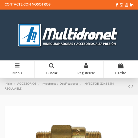
CONTACTE CON NOSOTROS
0
Menú
Buscar
Registrarse
Carrito
Inicio
ACCESORIOS
Inyectores / Dosificadores
INYECTOR G3/8 MM
REGULABLE