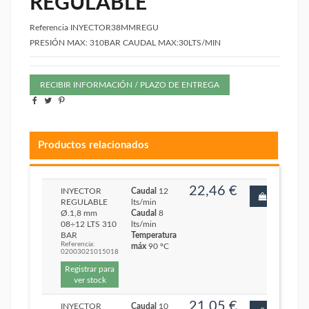
REGULABLE
Referencia
INYECTOR38MMREGU
PRESIÓN MAX: 310BAR CAUDAL MAX:30LTS/MIN
RECIBIR INFORMACIÓN / PLAZO DE ENTREGA
Productos relacionados
22,46 €
INYECTOR
Caudal
12
REGULABLE
lts/min
Ø.1,8 mm
Caudal
8
08÷12 LTS 310
lts/min
BAR
Temperatura
Referencia:
máx
90 ºC
02003021015018
Registrar para
ver stock
21,05 €
INYECTOR
Caudal
10