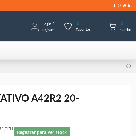
Login
/
0
0
Favoritos
register
Carrito
ATIVO A42R2 20-
R 1/2"H
Registrar para ver stock