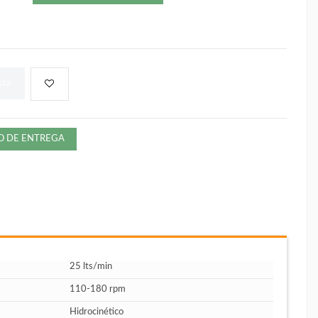
sta
ZO DE ENTREGA
25 lts/min
110-180 rpm
Hidrocinético