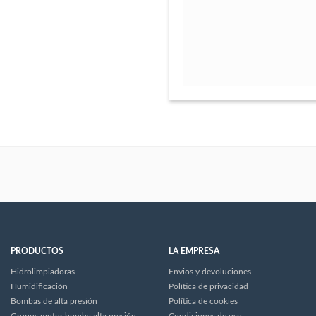
PRODUCTOS
LA EMPRESA
Hidrolimpiadoras
Envios y devoluciones
Humidificación
Política de privacidad
Bombas de alta presión
Política de cookies
Grupos motor bomba alta presión
Condiciones de uso