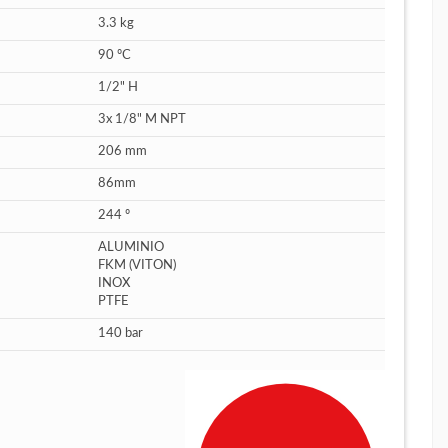
3.3 kg
90 ºC
1/2" H
3x 1/8" M NPT
206 mm
86mm
244 º
ALUMINIO
FKM (VITON)
INOX
PTFE
140 bar