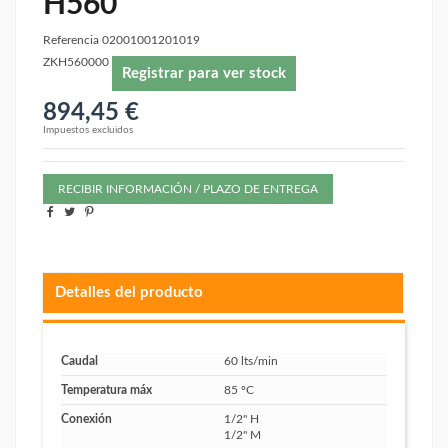
H560
Referencia
02001001201019
ZKH560000
Registrar para ver stock
894,45 €
Impuestos excluidos
RECIBIR INFORMACIÓN / PLAZO DE ENTREGA
Detalles del producto
Caudal
60 lts/min
Temperatura máx
85 ºC
Conexión
1/2" H
1/2" M