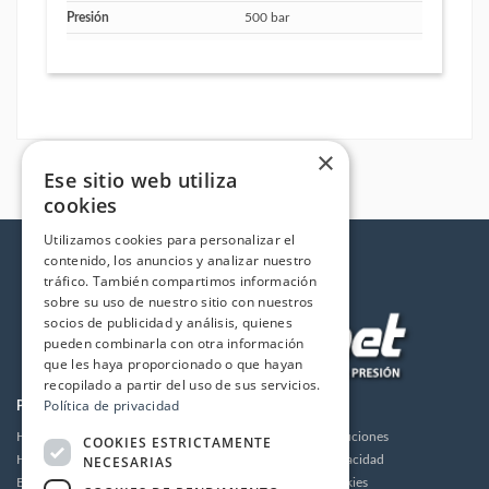
Presión
500 bar
×
Ese sitio web utiliza
cookies
Utilizamos cookies para personalizar el
contenido, los anuncios y analizar nuestro
tráfico. También compartimos información
sobre su uso de nuestro sitio con nuestros
socios de publicidad y análisis, quienes
pueden combinarla con otra información
que les haya proporcionado o que hayan
recopilado a partir del uso de sus servicios.
Política de privacidad
PRODUCTOS
LA EMPRESA
Hidrolimpiadoras
Envios y devoluciones
COOKIES ESTRICTAMENTE
NECESARIAS
Humidificación
Política de privacidad
Bombas de alta presión
Política de cookies