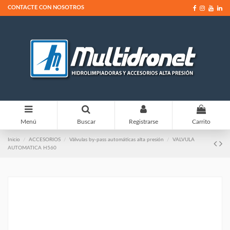
CONTACTE CON NOSOTROS
0
Menú
Buscar
Registrarse
Carrito
Inicio
ACCESORIOS
Válvulas by-pass automáticas alta presión
VALVULA
AUTOMATICA H560