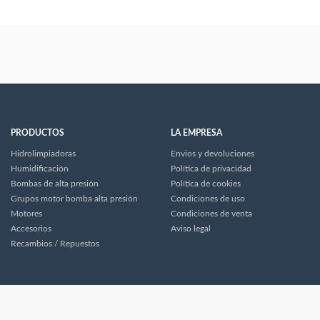
PRODUCTOS
LA EMPRESA
Hidrolimpiadoras
Envios y devoluciones
Humidificación
Política de privacidad
Bombas de alta presión
Política de cookies
Grupos motor bomba alta presión
Condiciones de uso
Motores
Condiciones de venta
Accesorios
Aviso legal
Recambios / Repuestos