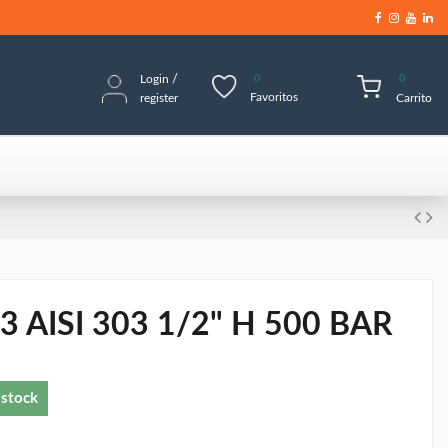
Login
/
0
0
Favoritos
register
Carrito
 AISI 303 1/2" H 500 BAR
 stock