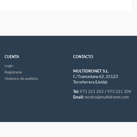
CUENTA
CONTACTO
Login
MULTIDRONET S.L.
Registrarse
C/Tramuntana 62, 25123
Histórico de pedidos
Torrefarrera (Lleida)
Tel:
973 221 203
/
973 221 304
Email:
tecnico@multidronet.com