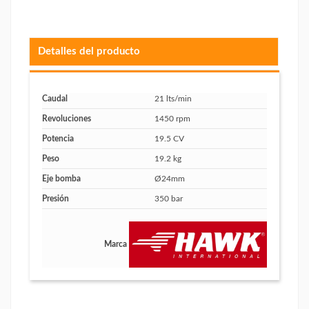
Detalles del producto
Caudal
21 lts/min
Revoluciones
1450 rpm
Potencia
19.5 CV
Peso
19.2 kg
Eje bomba
Ø24mm
Presión
350 bar
Marca