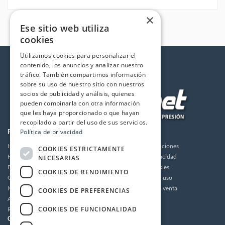
×
Ese sitio web utiliza
cookies
Utilizamos cookies para personalizar el
contenido, los anuncios y analizar nuestro
tráfico. También compartimos información
sobre su uso de nuestro sitio con nuestros
socios de publicidad y análisis, quienes
pueden combinarla con otra información
que les haya proporcionado o que hayan
recopilado a partir del uso de sus servicios.
Política de privacidad
PRODUCTOS
LA EMPRESA
Hidrolimpiadoras
Envios y devoluciones
COOKIES ESTRICTAMENTE
NECESARIAS
Humidificación
Política de privacidad
Bombas de alta presión
Política de cookies
COOKIES DE RENDIMIENTO
Grupos motor bomba alta presión
Condiciones de uso
Motores
Condiciones de venta
COOKIES DE PREFERENCIAS
Accesorios
Aviso legal
COOKIES DE FUNCIONALIDAD
Recambios / Repuestos
CUENTA
CONTACTO