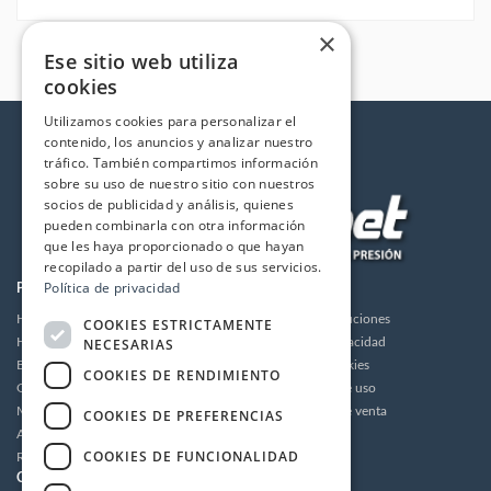
×
Ese sitio web utiliza
cookies
Utilizamos cookies para personalizar el
contenido, los anuncios y analizar nuestro
tráfico. También compartimos información
sobre su uso de nuestro sitio con nuestros
socios de publicidad y análisis, quienes
pueden combinarla con otra información
que les haya proporcionado o que hayan
recopilado a partir del uso de sus servicios.
Política de privacidad
PRODUCTOS
LA EMPRESA
Hidrolimpiadoras
Envios y devoluciones
COOKIES ESTRICTAMENTE
NECESARIAS
Humidificación
Política de privacidad
Bombas de alta presión
Política de cookies
COOKIES DE RENDIMIENTO
Grupos motor bomba alta presión
Condiciones de uso
Motores
Condiciones de venta
COOKIES DE PREFERENCIAS
Accesorios
Aviso legal
COOKIES DE FUNCIONALIDAD
Recambios / Repuestos
CUENTA
CONTACTO