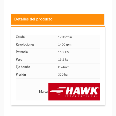
Detalles del producto
Caudal
17 lts/min
Revoluciones
1450 rpm
Potencia
15.2 CV
Peso
19.2 kg
Eje bomba
Ø24mm
Presión
350 bar
Marca