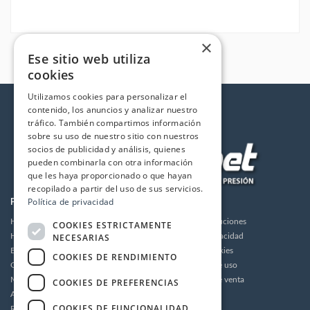
×
Ese sitio web utiliza
cookies
Utilizamos cookies para personalizar el
contenido, los anuncios y analizar nuestro
tráfico. También compartimos información
sobre su uso de nuestro sitio con nuestros
socios de publicidad y análisis, quienes
pueden combinarla con otra información
que les haya proporcionado o que hayan
recopilado a partir del uso de sus servicios.
Política de privacidad
PRODUCTOS
LA EMPRESA
Hidrolimpiadoras
Envios y devoluciones
COOKIES ESTRICTAMENTE
NECESARIAS
Humidificación
Política de privacidad
Bombas de alta presión
Política de cookies
COOKIES DE RENDIMIENTO
Grupos motor bomba alta presión
Condiciones de uso
Motores
Condiciones de venta
COOKIES DE PREFERENCIAS
Accesorios
Aviso legal
COOKIES DE FUNCIONALIDAD
Recambios / Repuestos