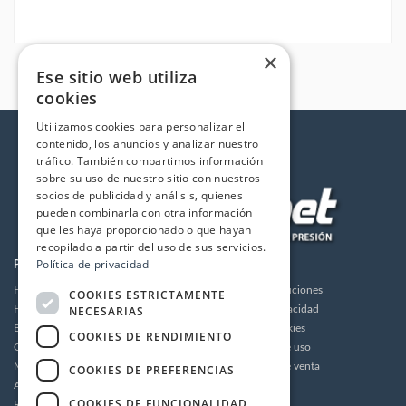
×
Ese sitio web utiliza
cookies
Utilizamos cookies para personalizar el
contenido, los anuncios y analizar nuestro
tráfico. También compartimos información
sobre su uso de nuestro sitio con nuestros
socios de publicidad y análisis, quienes
pueden combinarla con otra información
que les haya proporcionado o que hayan
recopilado a partir del uso de sus servicios.
Política de privacidad
PRODUCTOS
LA EMPRESA
Hidrolimpiadoras
Envios y devoluciones
COOKIES ESTRICTAMENTE
NECESARIAS
Humidificación
Política de privacidad
Bombas de alta presión
Política de cookies
COOKIES DE RENDIMIENTO
Grupos motor bomba alta presión
Condiciones de uso
Motores
Condiciones de venta
COOKIES DE PREFERENCIAS
Accesorios
Aviso legal
COOKIES DE FUNCIONALIDAD
Recambios / Repuestos