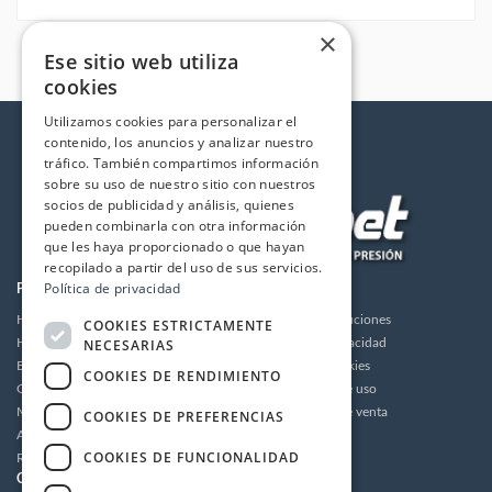
×
Ese sitio web utiliza
cookies
Utilizamos cookies para personalizar el
contenido, los anuncios y analizar nuestro
tráfico. También compartimos información
sobre su uso de nuestro sitio con nuestros
socios de publicidad y análisis, quienes
pueden combinarla con otra información
que les haya proporcionado o que hayan
recopilado a partir del uso de sus servicios.
Política de privacidad
PRODUCTOS
LA EMPRESA
Hidrolimpiadoras
Envios y devoluciones
COOKIES ESTRICTAMENTE
NECESARIAS
Humidificación
Política de privacidad
Bombas de alta presión
Política de cookies
COOKIES DE RENDIMIENTO
Grupos motor bomba alta presión
Condiciones de uso
Motores
Condiciones de venta
COOKIES DE PREFERENCIAS
Accesorios
Aviso legal
COOKIES DE FUNCIONALIDAD
Recambios / Repuestos
CUENTA
CONTACTO