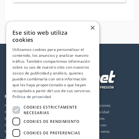
×
Ese sitio web utiliza
cookies
Utilizamos cookies para personalizar el
contenido, los anuncios y analizar nuestro
tráfico. También compartimos información
sobre su uso de nuestro sitio con nuestros
socios de publicidad y análisis, quienes
pueden combinarla con otra información
que les haya proporcionado o que hayan
recopilado a partir del uso de sus servicios.
Política de privacidad
PRODUCTOS
LA EMPRESA
Hidrolimpiadoras
Envios y devoluciones
COOKIES ESTRICTAMENTE
NECESARIAS
Humidificación
Política de privacidad
Bombas de alta presión
Política de cookies
COOKIES DE RENDIMIENTO
Grupos motor bomba alta presión
Condiciones de uso
Motores
Condiciones de venta
COOKIES DE PREFERENCIAS
Accesorios
Aviso legal