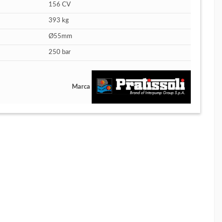
156 CV
393 kg
Ø55mm
250 bar
Marca