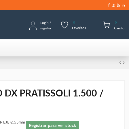
Login
/
0
0
Favoritos
register
Carrito
DX PRATISSOLI 1.500 /
R EJE Ø.55mm
Registrar para ver stock