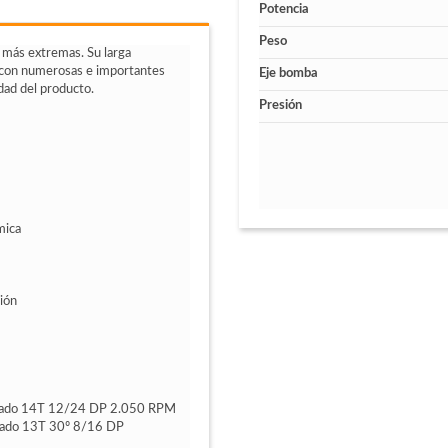
Potencia
Peso
 más extremas. Su larga
n con numerosas e importantes
Eje bomba
dad del producto.
Presión
mica
sión
striado 14T 12/24 DP 2.050 RPM
triado 13T 30º 8/16 DP