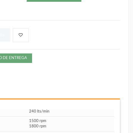
sta
ZO DE ENTREGA
240 lts/min
1500 rpm
1800 rpm