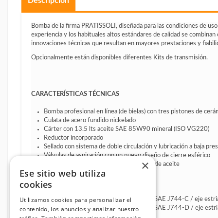
Descripción
Bomba de la firma PRATISSOLI, diseñada para las condiciones de uso
experiencia y los habituales altos estándares de calidad se combina
innovaciones técnicas que resultan en mayores prestaciones y fiabili
Opcionalmente están disponibles diferentes Kits de transmisión.
CARACTERÍSTICAS TÉCNICAS
Bomba profesional en línea (de bielas) con tres pistones de cerá
Culata de acero fundido nickelado
Cárter con 13.5 lts aceite SAE 85W90 mineral (ISO VG220)
Reductor incorporado
Sellado con sistema de doble circulación y lubricación a baja pre
Válvulas de aspiración con un nuevo diseño de cierre esférico
×
Lubricación / enfriamiento por barboteo de aceite
Ese sitio web utiliza
cookies
KITS TRANSMISION OPCIONALES
Utilizamos cookies para personalizar el
Kit Predisposición para motor hidráulico SAE J744-C / eje e
contenido, los anuncios y analizar nuestro
Kit Predisposición para motor hidráulico SAE J744-D / eje es
1.500 RPM