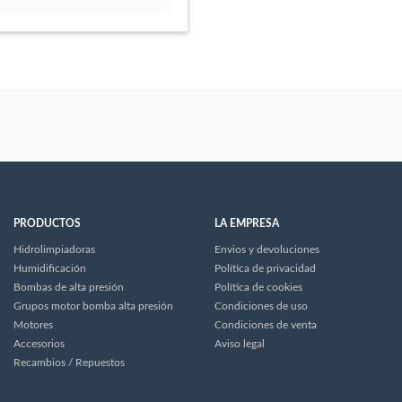
PRODUCTOS
LA EMPRESA
Hidrolimpiadoras
Envios y devoluciones
Humidificación
Política de privacidad
Bombas de alta presión
Política de cookies
Grupos motor bomba alta presión
Condiciones de uso
Motores
Condiciones de venta
Accesorios
Aviso legal
Recambios / Repuestos