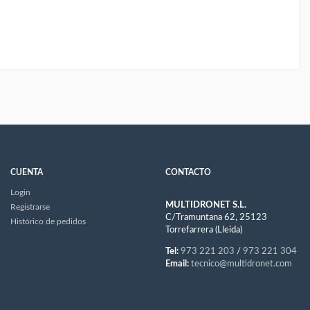
CUENTA
CONTACTO
Login
MULTIDRONET S.L.
Registrarse
C/Tramuntana 62, 25123
Histórico de pedidos
Torrefarrera (Lleida)
Tel:
973 221 203
/
973 221 304
Email:
tecnico@multidronet.com