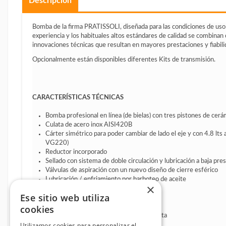
Descripción
Bomba de la firma PRATISSOLI, diseñada para las condiciones de uso
experiencia y los habituales altos estándares de calidad se combina
innovaciones técnicas que resultan en mayores prestaciones y fiabili
Opcionalmente están disponibles diferentes Kits de transmisión.
CARACTERÍSTICAS TÉCNICAS
Bomba profesional en línea (de bielas) con tres pistones de cerá
Culata de acero inox AISI420B
Cárter simétrico para poder cambiar de lado el eje y con 4.8 l
VG220)
Reductor incorporado
Sellado con sistema de doble circulación y lubricación a baja pre
Válvulas de aspiración con un nuevo diseño de cierre esférico
Lubricación / enfriamiento por barboteo de aceite
×
Ese sitio web utiliza
KITS TRANSMISION OPCIONALES
cookies
Kit Brida de apoyo para transmisión directa
Utilizamos cookies para personalizar el
Kit Toma de fuerza auxiliar opuesta al eje