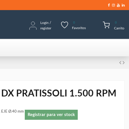
Login
/
0
0
Favoritos
register
Carrito
DX PRATISSOLI 1.500 RPM
 EJE Ø.40 mm
Registrar para ver stock