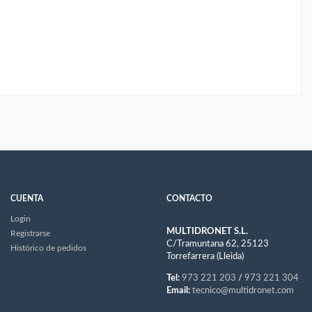
CUENTA
CONTACTO
Login
MULTIDRONET S.L.
Registrarse
C/Tramuntana 62, 25123
Histórico de pedidos
Torrefarrera (Lleida)
Tel:
973 221 203
/
973 221 304
Email:
tecnico@multidronet.com