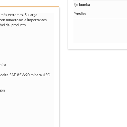
Eje bomba
Presión
 más extremas. Su larga
n con numerosas e importantes
dad del producto.
mica
ts aceite SAE 85W90 mineral (ISO
sión