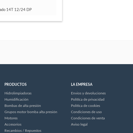
triado 14T 12/24 DP
PRODUCTOS
LA EMPRESA
Hidrolimpiadoras
Envios y devoluciones
Humidificación
Política de privacidad
Bombas de alta presión
Política de cookies
Grupos motor bomba alta presión
Condiciones de uso
Motores
Condiciones de venta
Accesorios
Aviso legal
Recambios / Repuestos