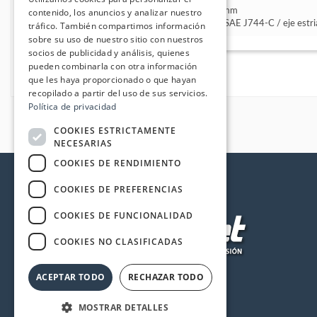
contenido, los anuncios y analizar nuestro
Kit Eje para toma de fuerza auxiliar Ø24mm
Kit Predisposición para motor hidráulico SAE J744-C / eje es
tráfico. También compartimos información
sobre su uso de nuestro sitio con nuestros
socios de publicidad y análisis, quienes
pueden combinarla con otra información
que les haya proporcionado o que hayan
recopilado a partir del uso de sus servicios.
Política de privacidad
COOKIES ESTRICTAMENTE
NECESARIAS
COOKIES DE RENDIMIENTO
COOKIES DE PREFERENCIAS
COOKIES DE FUNCIONALIDAD
COOKIES NO CLASIFICADAS
ACEPTAR TODO
RECHAZAR TODO
MOSTRAR DETALLES