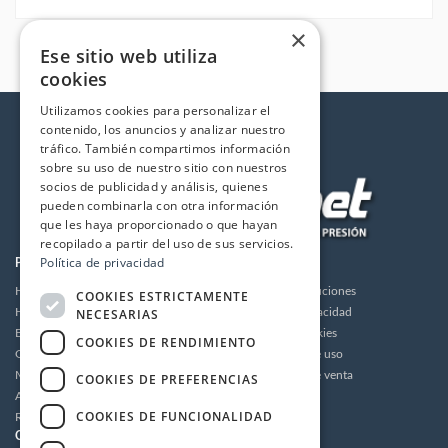
×
Ese sitio web utiliza
cookies
Utilizamos cookies para personalizar el
contenido, los anuncios y analizar nuestro
tráfico. También compartimos información
sobre su uso de nuestro sitio con nuestros
socios de publicidad y análisis, quienes
pueden combinarla con otra información
que les haya proporcionado o que hayan
recopilado a partir del uso de sus servicios.
Política de privacidad
PRODUCTOS
LA EMPRESA
Hidrolimpiadoras
Envios y devoluciones
COOKIES ESTRICTAMENTE
NECESARIAS
Humidificación
Política de privacidad
Bombas de alta presión
Política de cookies
COOKIES DE RENDIMIENTO
Grupos motor bomba alta presión
Condiciones de uso
Motores
Condiciones de venta
COOKIES DE PREFERENCIAS
Accesorios
Aviso legal
COOKIES DE FUNCIONALIDAD
Recambios / Repuestos
CUENTA
CONTACTO