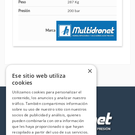
Peso
287 Kg
Presión
200 bar
Marca
×
Ese sitio web utiliza
cookies
Utilizamos cookies para personalizar el
contenido, los anuncios y analizar nuestro
tráfico. También compartimos información
sobre su uso de nuestro sitio con nuestros
socios de publicidad y análisis, quienes
pueden combinarla con otra información
que les haya proporcionado o que hayan
recopilado a partir del uso de sus servicios.