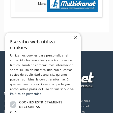
Marca
×
Ese sitio web utiliza
cookies
Utilizamos cookies para personalizar el
contenido, los anuncios y analizar nuestro
tráfico. También compartimos información
sobre su uso de nuestro sitio con nuestros
socios de publicidad y análisis, quienes
pueden combinarla con otra información
que les haya proporcionado o que hayan
recopilado a partir del uso de sus servicios.
Política de privacidad
PRODUCTOS
LA EMPRESA
Hidrolimpiadoras
Envios y devoluciones
COOKIES ESTRICTAMENTE
NECESARIAS
Humidificación
Política de privacidad
Bombas de alta presión
Política de cookies