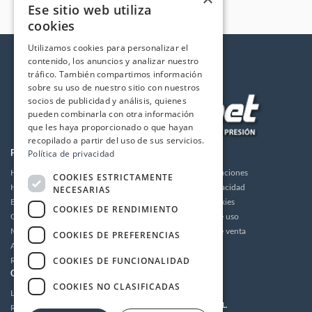
Ese sitio web utiliza
cookies
Utilizamos cookies para personalizar el
contenido, los anuncios y analizar nuestro
tráfico. También compartimos información
sobre su uso de nuestro sitio con nuestros
socios de publicidad y análisis, quienes
pueden combinarla con otra información
que les haya proporcionado o que hayan
recopilado a partir del uso de sus servicios.
Política de privacidad
PRODUCTOS
LA EMPRESA
Hidrolimpiadoras
Envios y devoluciones
COOKIES ESTRICTAMENTE
Humidificación
Política de privacidad
NECESARIAS
Bombas de alta presión
Política de cookies
COOKIES DE RENDIMIENTO
Grupos motor bomba alta presión
Condiciones de uso
Motores
Condiciones de venta
COOKIES DE PREFERENCIAS
Accesorios
Aviso legal
COOKIES DE FUNCIONALIDAD
Recambios / Repuestos
CUENTA
CONTACTO
COOKIES NO CLASIFICADAS
Login
MULTIDRONET S.L.
Registrarse