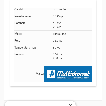
Caudal
38 lts/min
Revoluciones
1450 rpm
Potencia
15 CV
20 CV
Motor
Hidráulico
Peso
31.5 kg
Temperatura máx
80 ºC
Presión
150 bar
200 bar
Marca
×