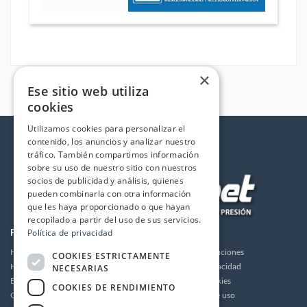
×
Ese sitio web utiliza
cookies
Utilizamos cookies para personalizar el
contenido, los anuncios y analizar nuestro
tráfico. También compartimos información
sobre su uso de nuestro sitio con nuestros
socios de publicidad y análisis, quienes
pueden combinarla con otra información
que les haya proporcionado o que hayan
recopilado a partir del uso de sus servicios.
Política de privacidad
PRODUCTOS
LA EMPRESA
Hidrolimpiadoras
Envios y devoluciones
COOKIES ESTRICTAMENTE
NECESARIAS
Humidificación
Política de privacidad
Bombas de alta presión
Política de cookies
COOKIES DE RENDIMIENTO
Grupos motor bomba alta presión
Condiciones de uso