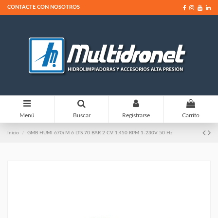
CONTACTE CON NOSOTROS
0
Menú
Buscar
Registrarse
Carrito
Inicio
GMB HUMI 670i M 6 LTS 70 BAR 2 CV 1.450 RPM 1-230V 50 Hz