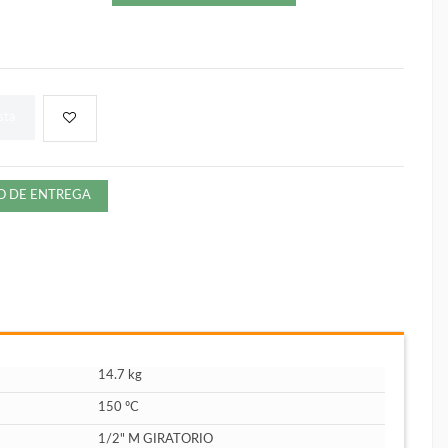
sta
ZO DE ENTREGA
14.7 kg
150 ºC
1/2" M GIRATORIO