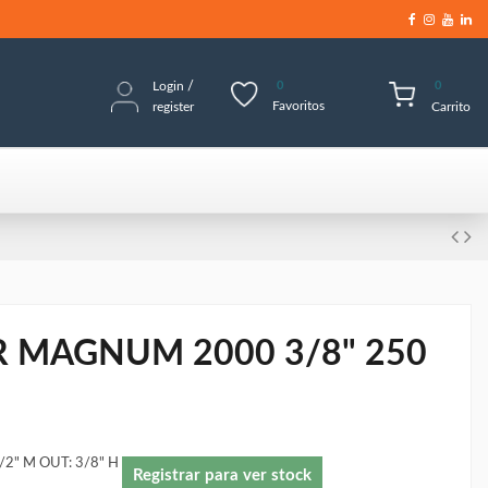
Login
/
0
0
Favoritos
register
Carrito
 MAGNUM 2000 3/8" 250
/2" M OUT: 3/8" H
Registrar para ver stock