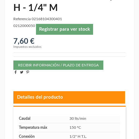
H - 1/4" M
Referencia
02168104300401
0212000050
Registrar para ver stock
7,60 €
Impuestos excluidos
RECIBIR INFORMACIÓN / PLAZO DE ENTREGA
Detalles del producto
Caudal
30 lts/min
Temperatura máx
150 ºC
Conexión
1/2" H T.L.