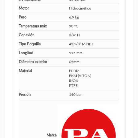
Motor
Hidrocinético
Peso
6.9 kg
Temperatura máx
90 ºC
Conexión
3/4" H
Tipo Boquilla
4x 1/8" M NPT
Longitud
915 mm
Diámetro exterior
65mm
Material
EPDM
FKM (VITON)
INOX
PTFE
Presión
140 bar
Marca