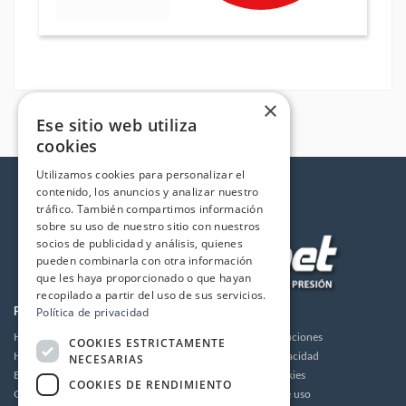
×
Ese sitio web utiliza
cookies
Utilizamos cookies para personalizar el
contenido, los anuncios y analizar nuestro
tráfico. También compartimos información
sobre su uso de nuestro sitio con nuestros
socios de publicidad y análisis, quienes
pueden combinarla con otra información
que les haya proporcionado o que hayan
recopilado a partir del uso de sus servicios.
Política de privacidad
PRODUCTOS
LA EMPRESA
Hidrolimpiadoras
Envios y devoluciones
COOKIES ESTRICTAMENTE
Humidificación
Política de privacidad
NECESARIAS
Bombas de alta presión
Política de cookies
COOKIES DE RENDIMIENTO
Grupos motor bomba alta presión
Condiciones de uso