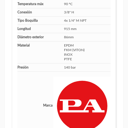
Temperatura máx
90 ºC
Conexión
3/8" H
Tipo Boquilla
4x 1/4" M NPT
Longitud
915 mm
Diámetro exterior
86mm
Material
EPDM
FKM (VITON)
INOX
PTFE
Presión
140 bar
Marca