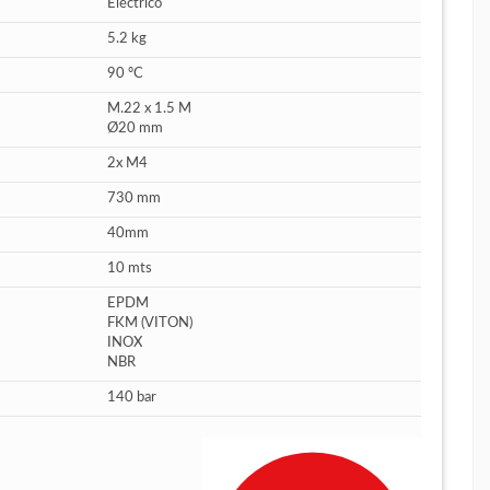
Eléctrico
5.2 kg
90 ºC
M.22 x 1.5 M
Ø20 mm
2x M4
730 mm
40mm
10 mts
EPDM
FKM (VITON)
INOX
NBR
140 bar