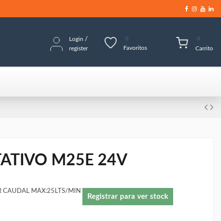
Login
/
0
0
Favoritos
register
Carrito
ATIVO M25E 24V
AR CAUDAL MAX:25LTS/MIN
Registrar para ver stock