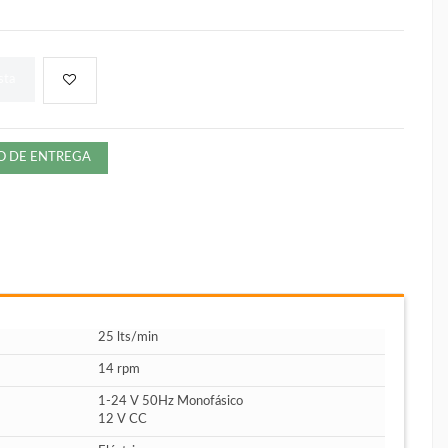
sta
ZO DE ENTREGA
25 lts/min
14 rpm
1-24 V 50Hz Monofásico
12 V CC