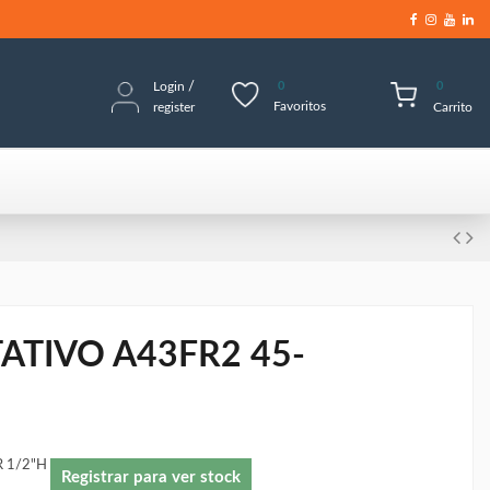
Login
/
0
0
Favoritos
register
Carrito
ATIVO A43FR2 45-
R 1/2"H
Registrar para ver stock