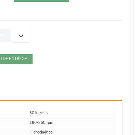
sta
ZO DE ENTREGA
50 lts/min
180-260 rpm
Hidrocinético