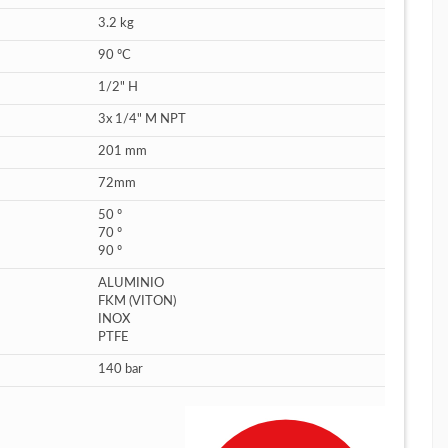
3.2 kg
90 ºC
1/2" H
3x 1/4" M NPT
201 mm
72mm
50 º
70 º
90 º
ALUMINIO
FKM (VITON)
INOX
PTFE
140 bar