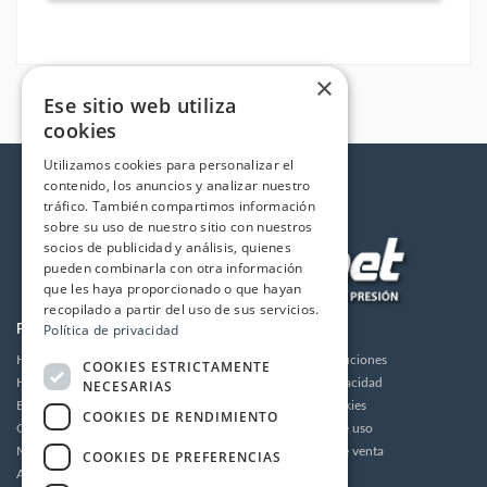
×
Ese sitio web utiliza
cookies
Utilizamos cookies para personalizar el
contenido, los anuncios y analizar nuestro
tráfico. También compartimos información
sobre su uso de nuestro sitio con nuestros
socios de publicidad y análisis, quienes
pueden combinarla con otra información
que les haya proporcionado o que hayan
recopilado a partir del uso de sus servicios.
Política de privacidad
PRODUCTOS
LA EMPRESA
Hidrolimpiadoras
Envios y devoluciones
COOKIES ESTRICTAMENTE
Humidificación
Política de privacidad
NECESARIAS
Bombas de alta presión
Política de cookies
COOKIES DE RENDIMIENTO
Grupos motor bomba alta presión
Condiciones de uso
Motores
Condiciones de venta
COOKIES DE PREFERENCIAS
Accesorios
Aviso legal