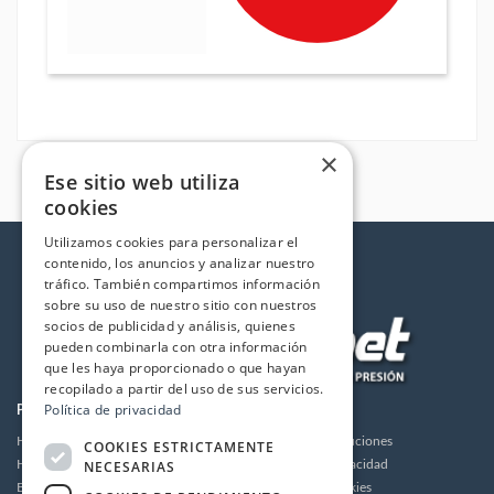
×
Ese sitio web utiliza
cookies
Utilizamos cookies para personalizar el
contenido, los anuncios y analizar nuestro
tráfico. También compartimos información
sobre su uso de nuestro sitio con nuestros
socios de publicidad y análisis, quienes
pueden combinarla con otra información
que les haya proporcionado o que hayan
recopilado a partir del uso de sus servicios.
Política de privacidad
PRODUCTOS
LA EMPRESA
Hidrolimpiadoras
Envios y devoluciones
COOKIES ESTRICTAMENTE
NECESARIAS
Humidificación
Política de privacidad
Bombas de alta presión
Política de cookies