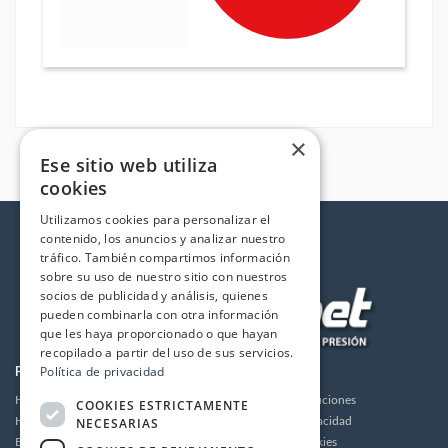
×
Ese sitio web utiliza
cookies
Utilizamos cookies para personalizar el
contenido, los anuncios y analizar nuestro
tráfico. También compartimos información
sobre su uso de nuestro sitio con nuestros
socios de publicidad y análisis, quienes
pueden combinarla con otra información
que les haya proporcionado o que hayan
recopilado a partir del uso de sus servicios.
Política de privacidad
PRODUCTOS
LA EMPRESA
Hidrolimpiadoras
Envios y devoluciones
COOKIES ESTRICTAMENTE
NECESARIAS
Humidificación
Política de privacidad
Bombas de alta presión
Política de cookies