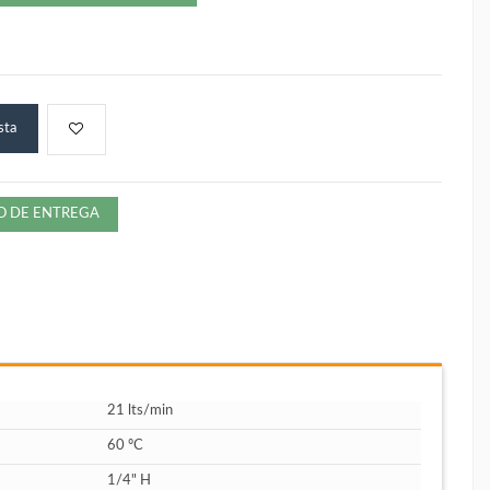
sta
ZO DE ENTREGA
21 lts/min
60 ºC
1/4" H