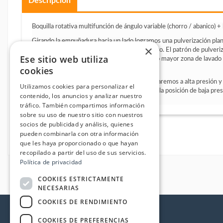
Descripción
Boquilla rotativa multifunción de ángulo variable (chorro / abanico) +
Girando la empuñadura hacia un lado logramos una pulverización plana
×
contrario logramos una pulverización en chorro. El patrón de pulveriza
Ese sitio web utiliza
limpieza; a mayor ángulo menor impacto, pero mayor zona de lavado y
mayor impacto, pero menor zona de lavado.
cookies
Moviendo la empuñadura hacia delante trabajaremos a alta presión y
Utilizamos cookies para personalizar el
trabajaremos a baja presión. Podemos utilizar la posición de baja pre
contenido, los anuncios y analizar nuestro
inyector y aspirar producto.
tráfico. También compartimos información
sobre su uso de nuestro sitio con nuestros
socios de publicidad y análisis, quienes
pueden combinarla con otra información
que les haya proporcionado o que hayan
recopilado a partir del uso de sus servicios.
Política de privacidad
COOKIES ESTRICTAMENTE
NECESARIAS
COOKIES DE RENDIMIENTO
COOKIES DE PREFERENCIAS