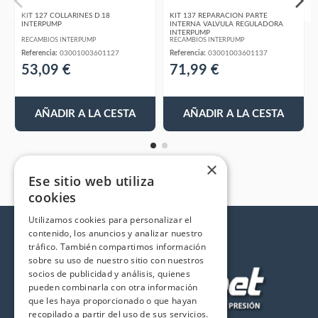
KIT 127 COLLARINES D.18
KIT 137 REPARACION PARTE
INTERPUMP
INTERNA VALVULA REGULADORA
INTERPUMP
RECAMBIOS INTERPUMP
RECAMBIOS INTERPUMP
Referencia:
03001003601127
Referencia:
03001003601137
53,09 €
71,99 €
AÑADIR A LA CESTA
AÑADIR A LA CESTA
×
Ese sitio web utiliza
cookies
Utilizamos cookies para personalizar el
contenido, los anuncios y analizar nuestro
tráfico. También compartimos información
sobre su uso de nuestro sitio con nuestros
socios de publicidad y análisis, quienes
pueden combinarla con otra información
que les haya proporcionado o que hayan
recopilado a partir del uso de sus servicios.