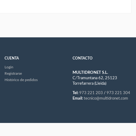
CUENTA
CONTACTO
Login
MULTIDRONET S.L.
Registrarse
C/Tramuntana 62, 25123
Histórico de pedidos
Torrefarrera (Lleida)
Tel:
973 221 203
/
973 221 304
Email:
tecnico@multidronet.com