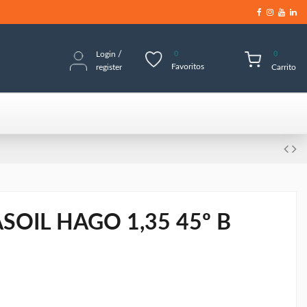
Login
/
0
0
Favoritos
register
Carrito
SOIL HAGO 1,35 45º B