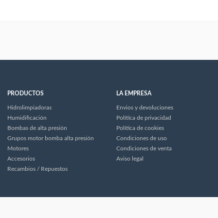
PRODUCTOS
LA EMPRESA
Hidrolimpiadoras
Envios y devoluciones
Humidificación
Política de privacidad
Bombas de alta presión
Política de cookies
Grupos motor bomba alta presión
Condiciones de uso
Motores
Condiciones de venta
Accesorios
Aviso legal
Recambios / Repuestos