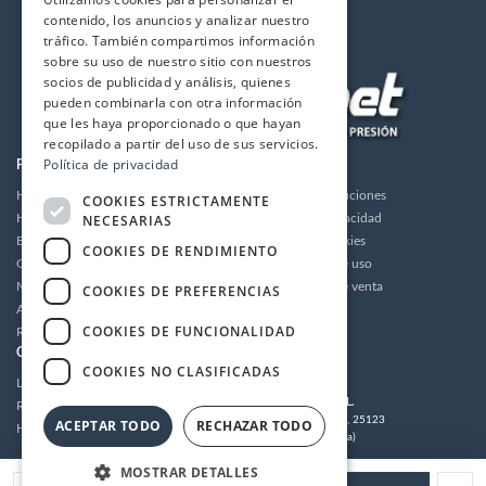
contenido, los anuncios y analizar nuestro
tráfico. También compartimos información
sobre su uso de nuestro sitio con nuestros
socios de publicidad y análisis, quienes
pueden combinarla con otra información
que les haya proporcionado o que hayan
recopilado a partir del uso de sus servicios.
Política de privacidad
PRODUCTOS
LA EMPRESA
Hidrolimpiadoras
Envios y devoluciones
COOKIES ESTRICTAMENTE
NECESARIAS
Humidificación
Política de privacidad
Bombas de alta presión
Política de cookies
COOKIES DE RENDIMIENTO
Grupos motor bomba alta presión
Condiciones de uso
Motores
Condiciones de venta
COOKIES DE PREFERENCIAS
Accesorios
Aviso legal
COOKIES DE FUNCIONALIDAD
Recambios / Repuestos
CUENTA
CONTACTO
COOKIES NO CLASIFICADAS
Login
MULTIDRONET S.L.
Registrarse
C/Tramuntana 62, 25123
ACEPTAR TODO
RECHAZAR TODO
Histórico de pedidos
Torrefarrera (Lleida)
Tel:
973 221 203
/
973 221 304
MOSTRAR DETALLES
Email:
tecnico@multidronet.com