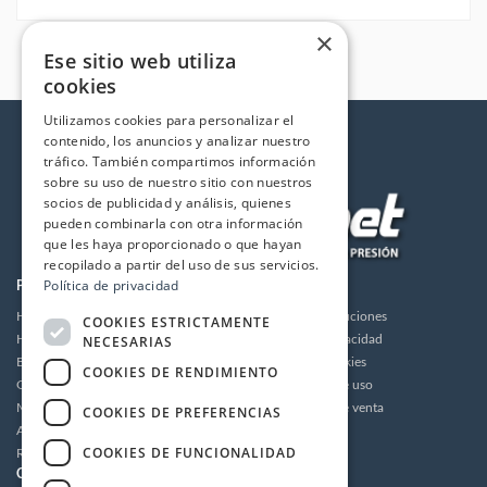
×
Ese sitio web utiliza
cookies
Utilizamos cookies para personalizar el
contenido, los anuncios y analizar nuestro
tráfico. También compartimos información
sobre su uso de nuestro sitio con nuestros
socios de publicidad y análisis, quienes
pueden combinarla con otra información
que les haya proporcionado o que hayan
recopilado a partir del uso de sus servicios.
Política de privacidad
PRODUCTOS
LA EMPRESA
Hidrolimpiadoras
Envios y devoluciones
COOKIES ESTRICTAMENTE
NECESARIAS
Humidificación
Política de privacidad
Bombas de alta presión
Política de cookies
COOKIES DE RENDIMIENTO
Grupos motor bomba alta presión
Condiciones de uso
Motores
Condiciones de venta
COOKIES DE PREFERENCIAS
Accesorios
Aviso legal
COOKIES DE FUNCIONALIDAD
Recambios / Repuestos
CUENTA
CONTACTO