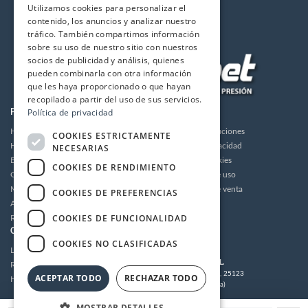
Utilizamos cookies para personalizar el
contenido, los anuncios y analizar nuestro
tráfico. También compartimos información
sobre su uso de nuestro sitio con nuestros
socios de publicidad y análisis, quienes
pueden combinarla con otra información
que les haya proporcionado o que hayan
recopilado a partir del uso de sus servicios.
Política de privacidad
PRODUCTOS
LA EMPRESA
Hidrolimpiadoras
Envios y devoluciones
COOKIES ESTRICTAMENTE
Humidificación
Política de privacidad
NECESARIAS
Bombas de alta presión
Política de cookies
COOKIES DE RENDIMIENTO
Grupos motor bomba alta presión
Condiciones de uso
Motores
Condiciones de venta
COOKIES DE PREFERENCIAS
Accesorios
Aviso legal
COOKIES DE FUNCIONALIDAD
Recambios / Repuestos
CUENTA
CONTACTO
COOKIES NO CLASIFICADAS
Login
MULTIDRONET S.L.
Registrarse
C/Tramuntana 62, 25123
ACEPTAR TODO
RECHAZAR TODO
Histórico de pedidos
Torrefarrera (Lleida)
Tel:
973 221 203
/
973 221 304
MOSTRAR DETALLES