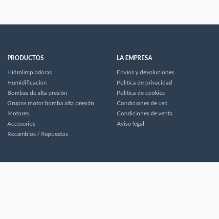
PRODUCTOS
LA EMPRESA
Hidrolimpiadoras
Envios y devoluciones
Humidificación
Política de privacidad
Bombas de alta presión
Política de cookies
Grupos motor bomba alta presión
Condiciones de uso
Motores
Condiciones de venta
Accesorios
Aviso legal
Recambios / Repuestos