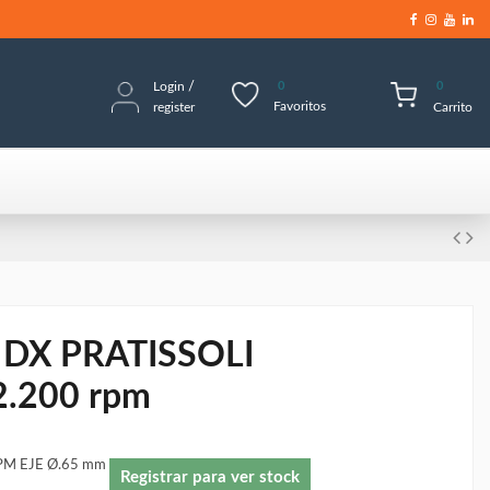
Login
/
0
0
Favoritos
register
Carrito
DX PRATISSOLI
2.200 rpm
PM EJE Ø.65 mm
Registrar para ver stock