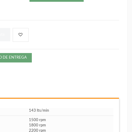
sta
ZO DE ENTREGA
143 lts/min
1500 rpm
1800 rpm
2200 rpm