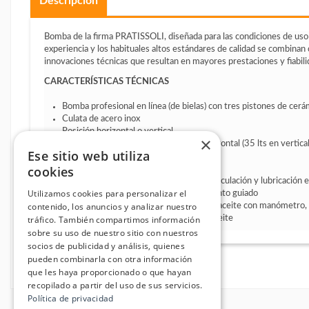
Descripción
Bomba de la firma PRATISSOLI, diseñada para las condiciones de uso
experiencia y los habituales altos estándares de calidad se combina
innovaciones técnicas que resultan en mayores prestaciones y fiabili
CARACTERÍSTICAS TÉCNICAS
Bomba profesional en línea (de bielas) con tres pistones de cerá
Culata de acero inox
Posición horizontal o vertical
×
Cárter con 52 lts aceite en posición horizontal (35 lts en vertical
Ese sitio web utiliza
Doble eje de accionamiento
cookies
Reductor de giro incorporado
Sistema de collarines con cámara de recirculación y lubricación e
Utilizamos cookies para personalizar el
Válvulas de aspiración y presión con asiento guiado
contenido, los anuncios y analizar nuestro
Lubricación forzada mediante bomba de aceite con manómetro, 
tráfico. También compartimos información
intercooler de agua / aceite y filtro de aceite
sobre su uso de nuestro sitio con nuestros
socios de publicidad y análisis, quienes
pueden combinarla con otra información
que les haya proporcionado o que hayan
recopilado a partir del uso de sus servicios.
Política de privacidad