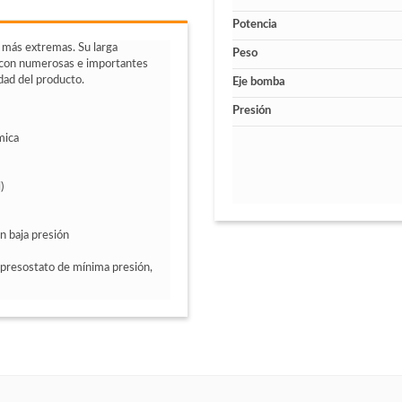
Potencia
 más extremas. Su larga
Peso
n con numerosas e importantes
dad del producto.
Eje bomba
Presión
mica
)
n baja presión
presostato de mínima presión,