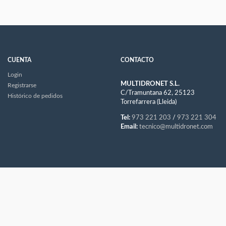
CUENTA
CONTACTO
Login
MULTIDRONET S.L.
Registrarse
C/Tramuntana 62, 25123
Histórico de pedidos
Torrefarrera (Lleida)
Tel:
973 221 203
/
973 221 304
Email:
tecnico@multidronet.com