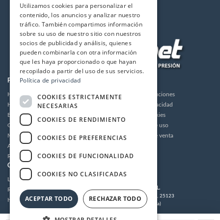
Utilizamos cookies para personalizar el
contenido, los anuncios y analizar nuestro
tráfico. También compartimos información
sobre su uso de nuestro sitio con nuestros
socios de publicidad y análisis, quienes
pueden combinarla con otra información
que les haya proporcionado o que hayan
recopilado a partir del uso de sus servicios.
Política de privacidad
PRODUCTOS
LA EMPRESA
Hidrolimpiadoras
Envios y devoluciones
COOKIES ESTRICTAMENTE
NECESARIAS
Humidificación
Política de privacidad
Bombas de alta presión
Política de cookies
COOKIES DE RENDIMIENTO
Grupos motor bomba alta presión
Condiciones de uso
Motores
Condiciones de venta
COOKIES DE PREFERENCIAS
Accesorios
Aviso legal
COOKIES DE FUNCIONALIDAD
Recambios / Repuestos
CUENTA
CONTACTO
COOKIES NO CLASIFICADAS
Login
MULTIDRONET S.L.
Registrarse
C/Tramuntana 62, 25123
ACEPTAR TODO
RECHAZAR TODO
Histórico de pedidos
Torrefarrera (Lleida)
Tel:
973 221 203
/
973 221 304
MOSTRAR DETALLES